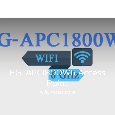
HG-APC1800W6 Access
Point
Wifi6 Access Point