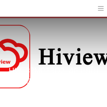
HW-33MPT302-4G เเก้ไข
แจ้งเตือน Smoke