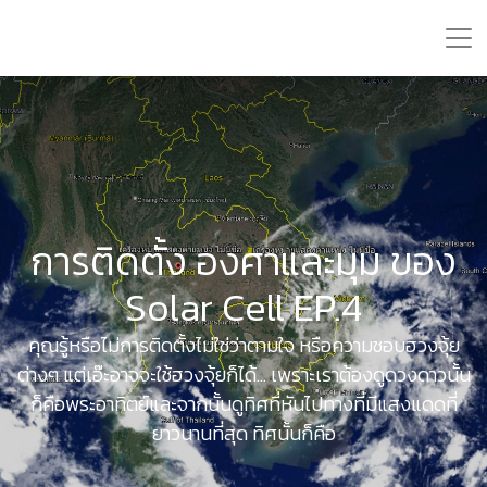
การติดตั้ง องศาและมุม ของ
Solar Cell EP.4
คุณรู้หรือไม่การติดตั้งไม่ใช่ว่าตามใจ หรือความชอบฮวงจุ้ย
ต่างๆ แต่เอ๊ะอาจจะใช้ฮวงจุ้ยก็ได้... เพราะเราต้องดูดวงดาวนั้น
ก็คือพระอาทิตย์และจากนั้นดูทิศที่หันไปทางที่มีแสงแดดที่
ยาวนานที่สุด ทิศนั้นก็คือ