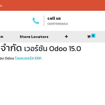
om
call us
0891996664
0
อก
Store Locators
ง จำกัด
เวอร์ชัน Odoo 15.0
างของ Odoo
โอเพนซอร์ส ERP
.